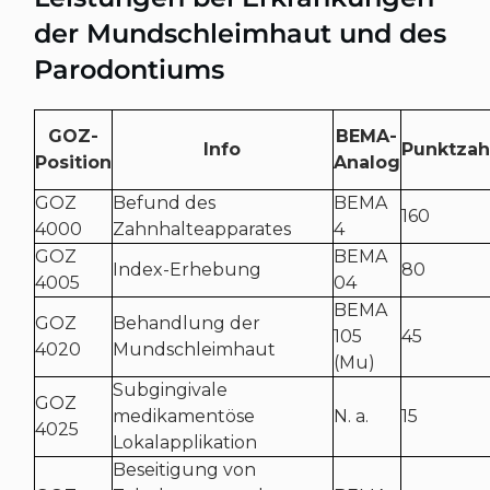
der Mundschleimhaut und des
Parodontiums
GOZ-
BEMA-
Info
Punktzah
Position
Analog
GOZ
Befund des
BEMA
160
4000
Zahnhalteapparates
4
GOZ
BEMA
Index-Erhebung
80
4005
04
BEMA
GOZ
Behandlung der
105
45
4020
Mundschleimhaut
(Mu)
Subgingivale
GOZ
medikamentöse
N. a.
15
4025
Lokalapplikation
Beseitigung von