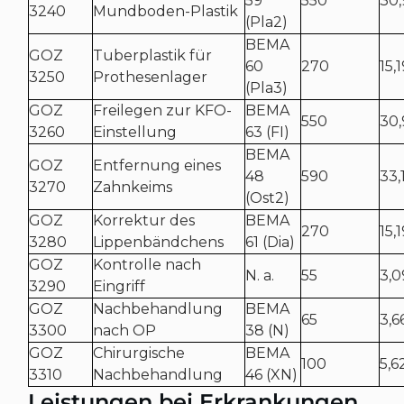
59
550
30,
3240
Mundboden-Plastik
(Pla2)
BEMA
GOZ
Tuberplastik für
60
270
15,
3250
Prothesenlager
(Pla3)
GOZ
Freilegen zur KFO-
BEMA
550
30,
3260
Einstellung
63 (FI)
BEMA
GOZ
Entfernung eines
48
590
33,
3270
Zahnkeims
(Ost2)
GOZ
Korrektur des
BEMA
270
15,
3280
Lippenbändchens
61 (Dia)
GOZ
Kontrolle nach
N. a.
55
3,0
3290
Eingriff
GOZ
Nachbehandlung
BEMA
65
3,6
3300
nach OP
38 (N)
GOZ
Chirurgische
BEMA
100
5,6
3310
Nachbehandlung
46 (XN)
Leistungen bei Erkrankungen