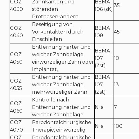
GOZ
Zahnkanten und
BEMA
35
4030
störenden
106 (sK)
Prothesenrändern
Beseitigung von
GOZ
BEMA
Vorkontakten durch
45
4040
108
Einschleifen
Entfernung harter und
BEMA
GOZ
weicher Zahnbeläge,
107
10
4050
einwurzeliger Zahn oder
(Zst)
Implantat,
Entfernung harter und
BEMA
GOZ
weicher Zahnbeläge,
107
13
4055
mehrwurzeliger Zahn
(Zst)
Kontrolle nach
GOZ
Entfernung harter und
N. a.
7
4060
weicher Zahnbeläge
GOZ
Parodontalchirurgische
N. a.
100
4070
Therapie, einwurzelig
GOZ
Parodontalchirurgische