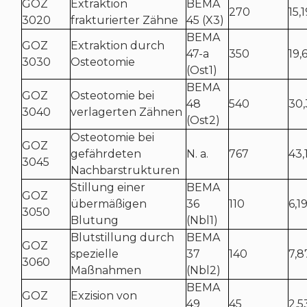
GOZ
Extraktion
BEMA
270
15,
3020
frakturierter Zähne
45 (X3)
BEMA
GOZ
Extraktion durch
47-a
350
19,
3030
Osteotomie
(Ost1)
BEMA
GOZ
Osteotomie bei
48
540
30,
3040
verlagerten Zähnen
(Ost2)
Osteotomie bei
GOZ
gefährdeten
N. a.
767
43,
3045
Nachbarstrukturen
Stillung einer
BEMA
GOZ
übermäßigen
36
110
6,1
3050
Blutung
(Nbl1)
Blutstillung durch
BEMA
GOZ
spezielle
37
140
7,8
3060
Maßnahmen
(Nbl2)
BEMA
GOZ
Exzision von
49
45
2,5