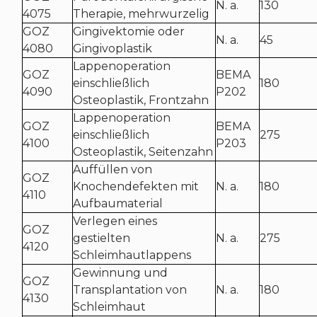
N. a.
130
4075
Therapie, mehrwurzelig
GOZ
Gingivektomie oder
N. a.
45
4080
Gingivoplastik
Lappenoperation
GOZ
BEMA
einschließlich
180
4090
P202
Osteoplastik, Frontzahn
Lappenoperation
GOZ
BEMA
einschließlich
275
4100
P203
Osteoplastik, Seitenzahn
Auffüllen von
GOZ
Knochendefekten mit
N. a.
180
4110
Aufbaumaterial
Verlegen eines
GOZ
gestielten
N. a.
275
4120
Schleimhautlappens
Gewinnung und
GOZ
Transplantation von
N. a.
180
4130
Schleimhaut