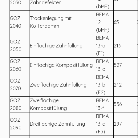
2030
Zahndefekten
(bMF)
BEMA
GOZ
Trockenlegung mit
12
65
2040
Kofferdamm
(bMF)
BEMA
GOZ
Einflächige Zahnfüllung
13-a
213
2050
(F1)
GOZ
BEMA
Einflächige Kompositfüllung
527
2060
13-e
BEMA
GOZ
Zweiflächige Zahnfüllung
13-b
242
2070
(F2)
GOZ
Zweiflächige
BEMA
556
2080
Kompositfüllung
13-f
BEMA
GOZ
Dreiflächige Zahnfüllung
13-c
297
2090
(F3)