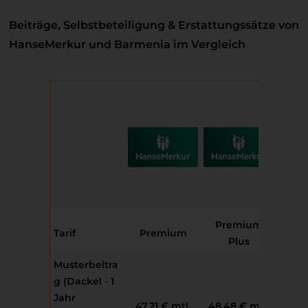
Beiträge, Selbstbeteiligung & Erstattungssätze von
HanseMerkur und Barmenia im Vergleich
Premium
Pre
Tarif
Premium
Plus
Z
Musterbeitra
g (Dackel - 1
Jahr
47,21 € mtl.
48,48 € mtl.
51,2