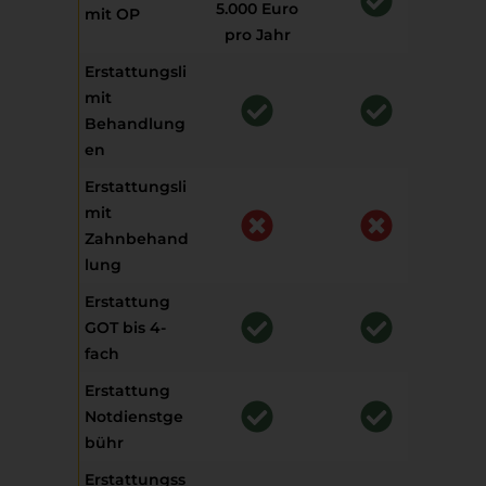
5.000 Euro
5.0
mit OP
pro Jahr
pr
Erstattungsli
mit
Behandlung
en
Erstattungsli
100 
mit
Ja
Zahnbehand
Rah
lung
Vo
Erstattung
GOT bis 4-
fach
Erstattung
Notdienstge
bühr
Erstattungss