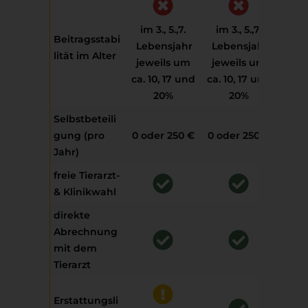
im 3., 5.,7.
im 3., 5.,7.
im 3
Beitragsstabi
Lebensjahr
Lebensjahr
Leb
lität im Alter
jeweils um
jeweils um
jew
ca. 10, 17 und
ca. 10, 17 und
ca. 1
20%
20%
Selbstbeteili
gung (pro
0 oder 250 €
0 oder 250 €
0 od
Jahr)
freie Tierarzt-
& Klinikwahl
direkte
Abrechnung
mit dem
Tierarzt
Erstattungsli