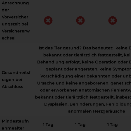
Anrechnung
der
Vorversicher
ungszeit bei
Versichererw
echsel
Ist das Tier gesund? Das bedeutet: keine
bekannt oder tierärztlich festgestellt, ke
Behandlung erfolgt, keine Operation oder
geplant oder angeraten, keine Sympto
Gesundheitsf
Vorschädigung einer bekannten oder un
ragen bei
Ursache und keine angeborenen, genetisc
Abschluss
oder erworbenen anatomischen Fehlentw
bekannt oder tierärztlich festgestellt, insbe
Dysplasien, Behinderungen, Fehlbildun
anormalen Herzgeräusche
Mindestaufn
1 Tag
1 Tag
1 Tag
ahmealter