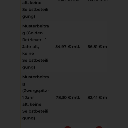
alt
,
keine
Selbstbeteili
gung)
Musterbeitra
g (Golden
Retriever - 1
Jahr alt,
54,97 € mtl.
56,81 € mtl.
57,6
keine
Selbstbeteili
gung)
Musterbeitra
g
(Zwergspitz -
1 Jahr
78,30 € mtl.
82,41 € mtl.
80,2
alt,
keine
Selbstbeteili
gung)