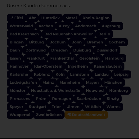
Unsere Kunden kommen aus...
📍 Eifel
Ahr
Hunsrück
Mosel
Rhein-Region
Westerwald
Aachen
Alzey
Andernach
Augsburg
Bad Kreuznach
Bad Neuenahr-Ahrweiler
Berlin
Bingen
Bitburg
Bochum
Bonn
Bremen
Cochem
Daun
Dortmund
Dresden
Duisburg
Düsseldorf
Essen
Frankfurt
Frankenthal
Gerolstein
Hamburg
Hannover
Idar-Oberstein
Ingelheim
Kaiserslautern
Karlsruhe
Koblenz
Köln
Lahnstein
Landau
Leipzig
Ludwigshafen
Mainz
Mannheim
Mayen
München
Münster
Neustadt a. d. Weinstraße
Neuwied
Nürnberg
Pirmasens
Prüm
Remagen
Saarbrücken
Sinzig
Speyer
Stuttgart
Trier
Ulmen
Wittlich
Worms
Wuppertal
Zweibrücken
🌍 Deutschlandweit