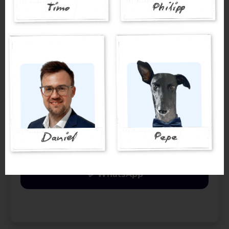
Philipp Schmitt M.A.
Fachberater f. Finanzdienstleistungen
✉️ E-Mail
💬 WhatsApp