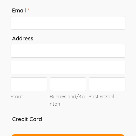
Email
*
Address
Address
Address
Stadt
Bundesland/Kanton
Postleitzahl
Stadt
Bundesland/Ka
Postleitzahl
nton
Credit Card