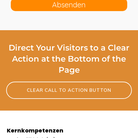
Absenden
Direct Your Visitors to a Clear
Action at the Bottom of the
Page
CLEAR CALL TO ACTION BUTTON
Kernkompetenzen